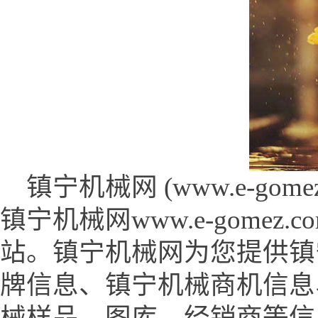
镇宁机械网 (www.e-gomez.
镇宁机械网www.e-gome
站。镇宁机械网为您提供镇
牌信息、镇宁机械商机信息
械样品、图库、经销商等信