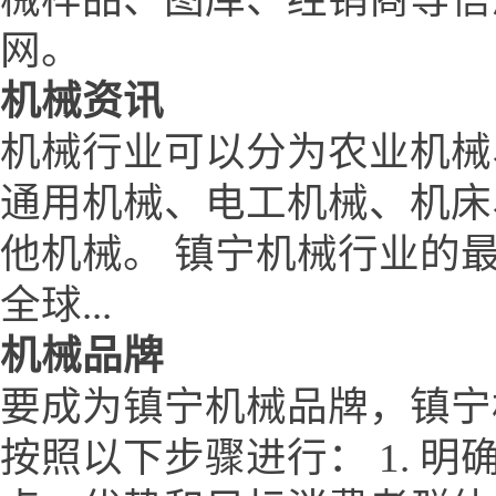
网。
机械资讯
机械行业可以分为农业机械
通用机械、电工机械、机床
他机械。 镇宁机械行业的
全球...
机械品牌
要成为镇宁机械品牌，镇宁机械网
按照以下步骤进行： 1. 