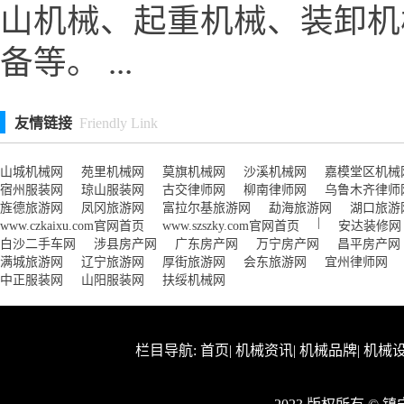
山机械、起重机械、装卸机
备等。 ...
友情链接
Friendly Link
山城机械网
苑里机械网
莫旗机械网
沙溪机械网
嘉模堂区机械
宿州服装网
琼山服装网
古交律师网
柳南律师网
乌鲁木齐律师
旌德旅游网
凤冈旅游网
富拉尔基旅游网
勐海旅游网
湖口旅游
|
www.czkaixu.com官网首页
www.szszky.com官网首页
安达装修网
白沙二手车网
涉县房产网
广东房产网
万宁房产网
昌平房产网
满城旅游网
辽宁旅游网
厚街旅游网
会东旅游网
宜州律师网
中正服装网
山阳服装网
扶绥机械网
栏目导航:
首页
|
机械资讯
|
机械品牌
|
机械