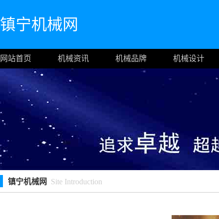
镇宁机械网
网站首页
机械资讯
机械品牌
机械设计
镇宁机械网
Site Introduction